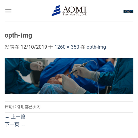
跳
到
内
容
opth-img
发表在
12/10/2019
于
1260 × 350
在
opth-img
评论和引用都已关闭.
←
上一篇
下一页
→