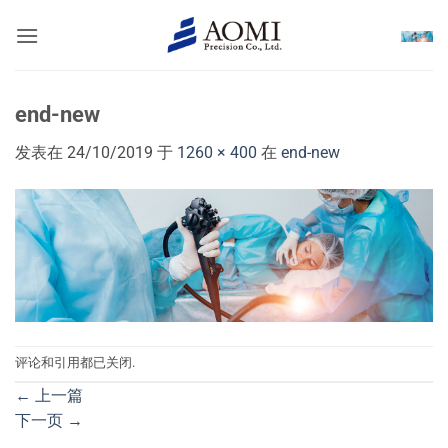
跳
到
内
容
end-new
发表在
24/10/2019
于
1260 × 400
在
end-new
评论和引用都已关闭.
←
上一篇
下一页
→