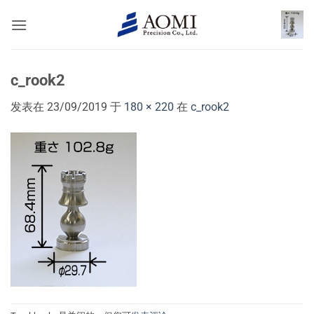
跳
到
内
容
c_rook2
发表在
23/09/2019
于
180 × 220
在
c_rook2