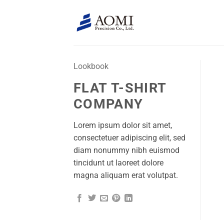
跳
到
内
容
Lookbook
FLAT T-SHIRT
COMPANY
Lorem ipsum dolor sit amet,
consectetuer adipiscing elit, sed
diam nonummy nibh euismod
tincidunt ut laoreet dolore
magna aliquam erat volutpat.